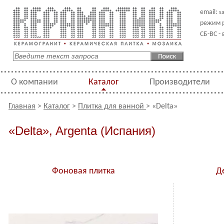
email:
s
режим р
СБ-ВС -
О компании
Каталог
Производители
Главная
>
Каталог
>
Плитка для ванной
> «Delta»
«Delta», Argenta (Испания)
Фоновая плитка
Д