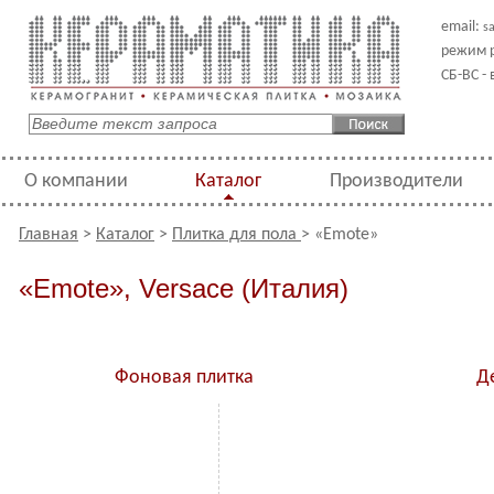
email:
s
режим р
СБ-ВС -
О компании
Каталог
Производители
Главная
>
Каталог
>
Плитка для пола
> «Emote»
«Emote», Versace (Италия)
Фоновая плитка
Д