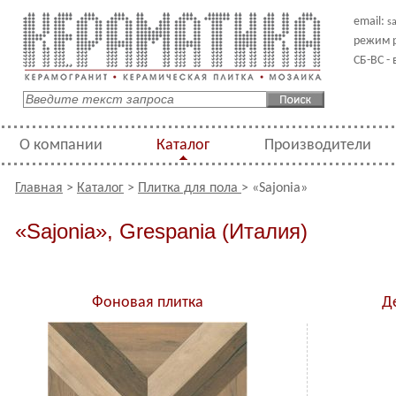
email:
s
режим р
СБ-ВС -
О компании
Каталог
Производители
Главная
>
Каталог
>
Плитка для пола
> «Sajonia»
«Sajonia», Grespania (Италия)
Фоновая плитка
Д