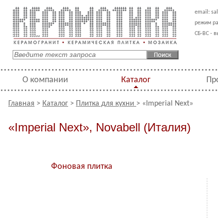
email:
sa
режим ра
СБ-ВС - 
О компании
Каталог
Пр
Главная
>
Каталог
>
Плитка для кухни
> «Imperial Next»
«Imperial Next», Novabell (Италия)
Фоновая плитка