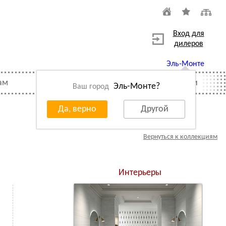
Вход для
дилеров
Эль-Монте
ам
Распродажа
Вакансии
Эль-Монте?
Ваш город
Да, верно
Другой
Вернуться к коллекциям
Интерьеры