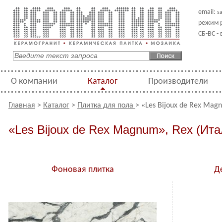
email:
s
режим р
СБ-ВС -
О компании
Каталог
Производители
Главная
>
Каталог
>
Плитка для пола
> «Les Bijoux de Rex Mag
«Les Bijoux de Rex Magnum», Rex (Ита
Фоновая плитка
Д