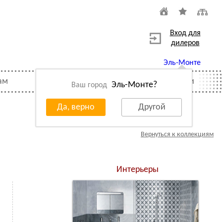
Вход для
дилеров
Эль-Монте
ам
Распродажа
Вакансии
Эль-Монте?
Ваш город
Да, верно
Другой
Вернуться к коллекциям
Интерьеры