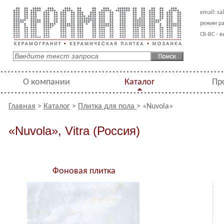
email:
sa
режим ра
СБ-ВС - 
О компании
Каталог
Пр
Главная
>
Каталог
>
Плитка для пола
> «Nuvola»
«Nuvola», Vitra (Россия)
Фоновая плитка