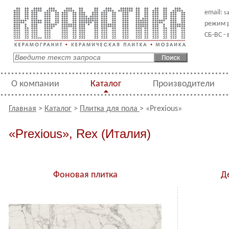
email:
s
режим р
СБ-ВС -
О компании
Каталог
Производители
Главная
>
Каталог
>
Плитка для пола
> «Prexious»
«Prexious», Rex (Италия)
Фоновая плитка
Д