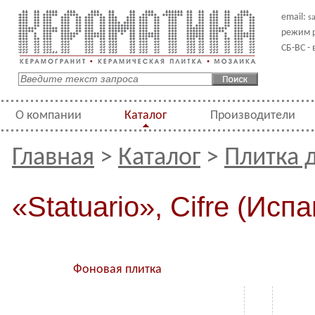
email:
s
режим р
СБ-ВС -
О компании
Каталог
Производители
Главная
>
Каталог
>
Плитка 
«Statuario», Cifre (Исп
Фоновая плитка